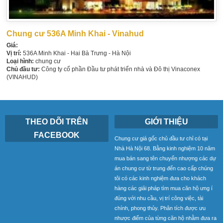
Chung cư 536A Minh Khai - Vinahud
Giá:
Vị trí:
536A Minh Khai - Hai Bà Trưng - Hà Nội
Loại hình:
chung cư
Chủ đầu tư:
Công ty cổ phần Đầu tư phát triển nhà và Đô thị Vinaconex
(VINAHUD)
THEO DÕI TRÊN
GIỚI THIỆU
FACEBOOK
Chung cư giá gốc chủ đầu tư chỉ có tại
Nhà Hà Nội 68. Bằng kinh nghiệm 10 năm
mua bán sang tên chuyển nhượng các dự
án chung cư từ trung đến cao cấp chúng
tôi có các kinh nghiệm đưa cho khách
hàng các giải pháp tìm mua căn hộ ưng í
đúng với nhu cầu, vị trí công việc, tài
chính, phong thủy. Phân tích được ưu
nhược điểm của từng căn hộ nhằm đưa ra