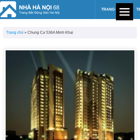
TRANG CHỦ
T
Trang chủ
»
Chung Cư 536A Minh Khai