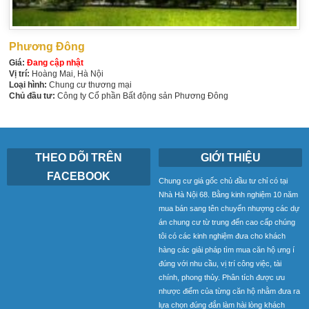
Phương Đông
Giá:
Đang cập nhật
Vị trí:
Hoàng Mai, Hà Nội
Loại hình:
Chung cư thương mại
Chủ đầu tư:
Công ty Cổ phần Bất động sản Phương Đông
THEO DÕI TRÊN
GIỚI THIỆU
FACEBOOK
Chung cư giá gốc chủ đầu tư chỉ có tại
Nhà Hà Nội 68. Bằng kinh nghiệm 10 năm
mua bán sang tên chuyển nhượng các dự
án chung cư từ trung đến cao cấp chúng
tôi có các kinh nghiệm đưa cho khách
hàng các giải pháp tìm mua căn hộ ưng í
đúng với nhu cầu, vị trí công việc, tài
chính, phong thủy. Phân tích được ưu
nhược điểm của từng căn hộ nhằm đưa ra
lựa chọn đúng đắn làm hài lòng khách