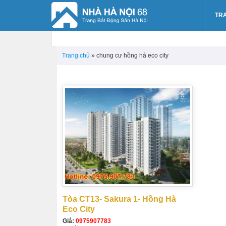
TR
Trang chủ
»
chung cư hồng hà eco city
Tòa CT13- Sakura 1- Hồng Hà
Eco City
Giá:
0975907783