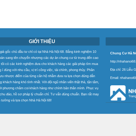
GIỚI THIỆU
iá gốc chủ đầu tư chỉ có tại Nhà Hà Nội 68. Bằng kinh nghiệm 10
Chung Cư Hà Nộ
án sang tên chuyển nhượng các dự án chung cư từ trung đến cao
http://nhahanoi6
 tôi có các kinh nghiệm đưa cho khách hàng các giải pháp tìm mua
Địa chỉ: 26 Liễu 
 í đúng với nhu cầu, vị trí công việc, tài chính, phong thủy. Phân
 ưu nhược điểm của từng căn hộ nhằm đưa ra lựa chọn đúng đắn
Email:
nhahanoi6
ng khách hàng khó tính nhất. Với đội ngũ nhân viên thật thà, tận tâm,
ới phương châm coi khách hàng như chính bản thân mình. Phục vụ
, chu đáo, hồ sơ pháp lý chuẩn chỉ. Tư vấn đúng chuẩn. Bạn rất may
n tưởng và lựa chọn Nhà Hà Nội 68!