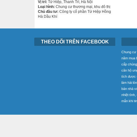
Vị trí:
Tứ Hiệp, Thanh Trì, Hà Nội
Loại hình:
Chung cư thương mại, khu đô thị
Chủ đầu tư:
Công ty cổ phần Tứ Hiệp Hồng
Hà Dầu Khí
THEO DÕI TRÊN FACEBOOK
Chung cư g
năm mua b
cấp chúng
căn hộ ưng
tích được
làm hài lò
bán nhà v
nhiệt tình
mắn khi ti