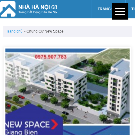
TRANG CHỦ
T
Trang chủ
»
Chung Cư New Space