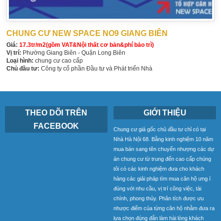
CHUNG CƯ NEW SPACE NO9 GIANG BIÊN
Giá:
17.3tr/m2(gồm VAT&Nội thất cơ bản&phí bảo trì)
Vị trí:
Phường Giang Biên - Quận Long Biên
Loại hình:
chung cư cao cấp
Chủ đầu tư:
Công ty cổ phần Đầu tư và Phát triển Nhà
THEO DÕI TRÊN
GIỚI THIỆU
FACEBOOK
Chung cư giá gốc chủ đầu tư chỉ có tại
Nhà Hà Nội 68. Bằng kinh nghiệm 10 năm
mua bán sang tên chuyển nhượng các dự
án chung cư từ trung đến cao cấp chúng
tôi có các kinh nghiệm đưa cho khách
hàng các giải pháp tìm mua căn hộ ưng í
đúng với nhu cầu, vị trí công việc, tài
chính, phong thủy. Phân tích được ưu
nhược điểm của từng căn hộ nhằm đưa ra
lựa chọn đúng đắn làm hài lòng khách