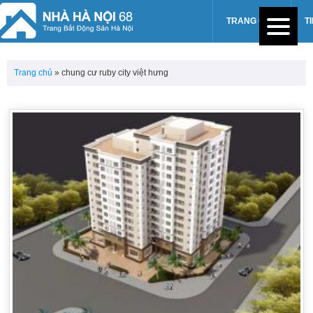
TRANG CHỦ
T
Trang chủ
»
chung cư ruby city việt hưng