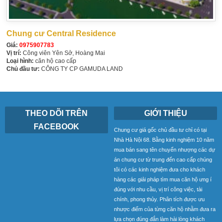
Chung cư Central Residence
Giá:
0975907783
Vị trí:
Công viên Yên Sở, Hoàng Mai
Loại hình:
căn hộ cao cấp
Chủ đầu tư:
CÔNG TY CP GAMUDA LAND
THEO DÕI TRÊN
GIỚI THIỆU
FACEBOOK
Chung cư giá gốc chủ đầu tư chỉ có tại
Nhà Hà Nội 68. Bằng kinh nghiệm 10 năm
mua bán sang tên chuyển nhượng các dự
án chung cư từ trung đến cao cấp chúng
tôi có các kinh nghiệm đưa cho khách
hàng các giải pháp tìm mua căn hộ ưng í
đúng với nhu cầu, vị trí công việc, tài
chính, phong thủy. Phân tích được ưu
nhược điểm của từng căn hộ nhằm đưa ra
lựa chọn đúng đắn làm hài lòng khách