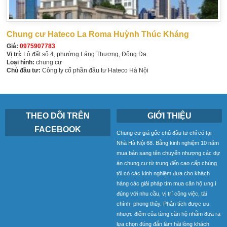
Chung cư Hateco La Roma Huỳnh Thúc Kháng
Giá:
0975907783
Vị trí:
Lô đất số 4, phường Láng Thượng, Đống Đa
Loại hình:
chung cư
Chủ đầu tư:
Công ty cổ phần đầu tư Hateco Hà Nội
THEO DÕI TRÊN
GIỚI THIỆU
FACEBOOK
Chung cư giá gốc chủ đầu tư chỉ có tại
Nhà Hà Nội 68. Bằng kinh nghiệm 10 năm
mua bán sang tên chuyển nhượng các dự
án chung cư từ trung đến cao cấp chúng
tôi có các kinh nghiệm đưa cho khách
hàng các giải pháp tìm mua căn hộ ưng í
đúng với nhu cầu, vị trí công việc, tài
chính, phong thủy. Phân tích được ưu
nhược điểm của từng căn hộ nhằm đưa ra
lựa chọn đúng đắn làm hài lòng khách