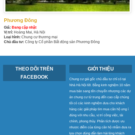
Phương Đông
Giá:
Đang cập nhật
Vị trí:
Hoàng Mai, Hà Nội
Loại hình:
Chung cư thương mại
Chủ đầu tư:
Công ty Cổ phần Bất động sản Phương Đông
THEO DÕI TRÊN
GIỚI THIỆU
FACEBOOK
Chung cư giá gốc chủ đầu tư chỉ có tại
Nhà Hà Nội 68. Bằng kinh nghiệm 10 năm
mua bán sang tên chuyển nhượng các dự
án chung cư từ trung đến cao cấp chúng
tôi có các kinh nghiệm đưa cho khách
hàng các giải pháp tìm mua căn hộ ưng í
đúng với nhu cầu, vị trí công việc, tài
chính, phong thủy. Phân tích được ưu
nhược điểm của từng căn hộ nhằm đưa ra
lựa chọn đúng đắn làm hài lòng khách