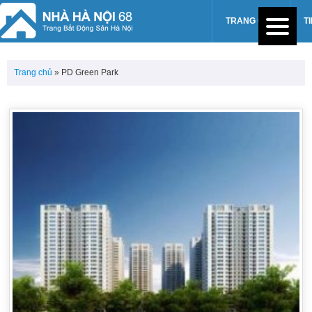
TRANG CHỦ
T
Trang chủ
»
PD Green Park