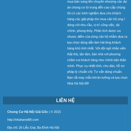
mua bán sang tên chuyển nhượng các dự
án chung cư từ trung đến cao cấp chúng
tôi có các kinh nghiệm đưa cho khách
hàng các giải pháp tìm mua căn hộ ưng í
đúng với nhu cầu, vị trí công việc, tài
chính, phong thủy. Phân tích được ưu
nhược điểm của từng căn hộ nhằm đưa ra
lựa chọn đúng đắn làm hài lòng khách
hàng khó tính nhất. Với đội ngũ nhân viên
thật thà, tận tâm, bán nhà với phương
châm coi khách hàng như chính bản thân
mình. Phục vụ nhiệt tình, chu đáo, hồ sơ
pháp lý chuẩn chỉ. Tư vấn đúng chuẩn.
Bạn rất may mắn khi tin tưởng và lựa chọn
Nhà Hà Nội 68!
LIÊN HỆ
Chung Cư Hà Nội Giá Gốc
| © 2015
http://nhahanoi68.com
Địa chỉ: 26 Liễu Giai, Ba Đình Hà Nội