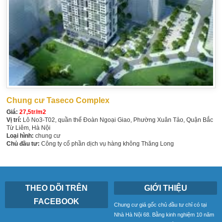
Chung cư Taseco Complex
Giá:
27,5tr/m2
Vị trí:
Lô No3-T02, quần thể Đoàn Ngoại Giao, Phường Xuân Tảo, Quận Bắc
Từ Liêm, Hà Nội
Loại hình:
chung cư
Chủ đầu tư:
Công ty cổ phần dịch vụ hàng không Thăng Long
THEO DÕI TRÊN
GIỚI THIỆU
FACEBOOK
Chung cư giá gốc chủ đầu tư chỉ có tại
Nhà Hà Nội 68. Bằng kinh nghiệm 10 năm