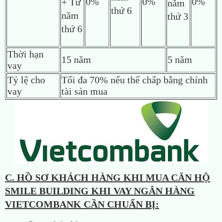
0%
0%
0%
+ Từ
năm
thứ 6
năm
thứ 3
thứ 6
Thời hạn
15 năm
5 năm
vay
Tỷ lệ cho
Tối đa 70% nếu thế chấp bằng chính
vay
tài sản mua
C. HỒ SƠ KHÁCH HÀNG KHI MUA
CĂN HỘ
SMILE BUILDING
KHI VAY NGÂN HÀNG
VIETCOMBANK CẦN CHUẨN BỊ: