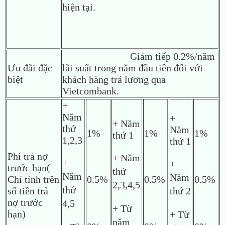
hiện tại.
Giảm tiếp 0.2%/năm
Ưu đãi đặc
lãi suất trong năm đầu tiên đối với
biệt
khách hàng trả lương qua
Vietcombank.
+
Năm
+
+ Năm
thứ
Năm
1%
1%
1%
thứ 1
1,2,3
thứ 1
Phí trả nợ
+ Năm
+
+
trước hạn(
thứ
Năm
Năm
Chỉ tính trên
0.5%
0.5%
0.5%
2,3,4,5
thứ
số tiền trả
thứ 2
nợ trước
4,5
+ Từ
hạn)
+ Từ
năm