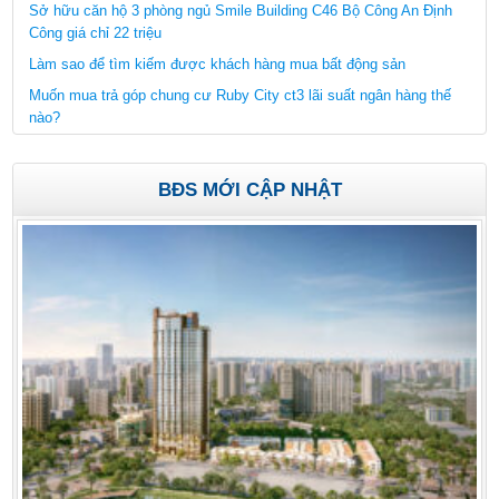
Sở hữu căn hộ 3 phòng ngủ Smile Building C46 Bộ Công An Định
Công giá chỉ 22 triệu
Làm sao để tìm kiếm được khách hàng mua bất động sản
Muốn mua trả góp chung cư Ruby City ct3 lãi suất ngân hàng thế
nào?
BĐS MỚI CẬP NHẬT