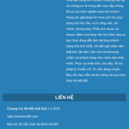
án chung cư từ trung đến cao cấp chúng
tôi có các kinh nghiệm đưa cho khách
hàng các giải pháp tìm mua căn hộ ưng í
đúng với nhu cầu, vị trí công việc, tài
chính, phong thủy. Phân tích được ưu
nhược điểm của từng căn hộ nhằm đưa ra
lựa chọn đúng đắn làm hài lòng khách
hàng khó tính nhất. Với đội ngũ nhân viên
thật thà, tận tâm, bán nhà với phương
châm coi khách hàng như chính bản thân
mình. Phục vụ nhiệt tình, chu đáo, hồ sơ
pháp lý chuẩn chỉ. Tư vấn đúng chuẩn.
Bạn rất may mắn khi tin tưởng và lựa chọn
Nhà Hà Nội 68!
LIÊN HỆ
Chung Cư Hà Nội Giá Gốc
| © 2015
http://nhahanoi68.com
Địa chỉ: 26 Liễu Giai, Ba Đình Hà Nội