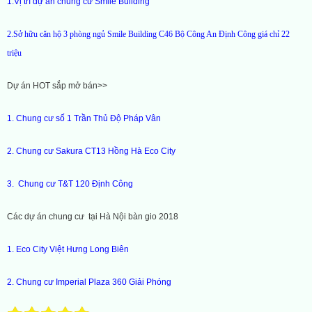
1.Vị trí dự án chung cư Smile Building
2.Sở hữu căn hộ 3 phòng ngủ Smile Building C46 Bộ Công An Định Công giá chỉ 22
triệu
Dự án HOT sắp mở bán>>
1.
Chung cư số 1 Trần Thủ Độ Pháp Vân
2.
Chung cư Sakura CT13 Hồng Hà Eco City
3.
Chung cư T&T 120 Định Công
Các dự án chung cư tại Hà Nội bàn gio 2018
1.
Eco City Việt Hưng Long Biên
2.
Chung cư Imperial Plaza 360 Giải Phóng