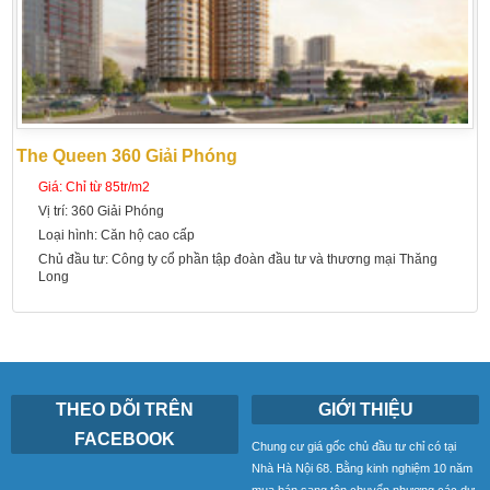
The Queen 360 Giải Phóng
Giá:
Chỉ từ 85tr/m2
Vị trí:
360 Giải Phóng
Loại hình:
Căn hộ cao cấp
Chủ đầu tư:
Công ty cổ phần tập đoàn đầu tư và thương mại Thăng
Long
THEO DÕI TRÊN
GIỚI THIỆU
FACEBOOK
Chung cư giá gốc chủ đầu tư chỉ có tại
Nhà Hà Nội 68. Bằng kinh nghiệm 10 năm
mua bán sang tên chuyển nhượng các dự