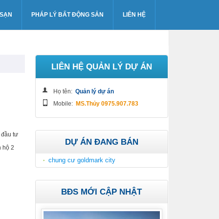
 SẠN
PHÁP LÝ BẤT ĐỘNG SẢN
LIÊN HỆ
LIÊN HỆ QUẢN LÝ DỰ ÁN
Họ tên:
Quản lý dự án
Mobile:
MS.Thủy 0975.907.783
 đầu tư
DỰ ÁN ĐANG BÁN
n hộ 2
chung cư goldmark city
BĐS MỚI CẬP NHẬT