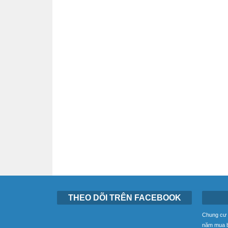
THEO DÕI TRÊN FACEBOOK
Chung cư g
năm mua b