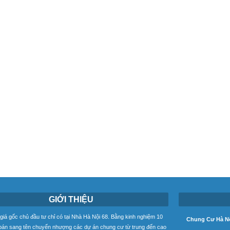
GIỚI THIỆU
iá gốc chủ đầu tư chỉ có tại Nhà Hà Nội 68. Bằng kinh nghiệm 10
Chung Cư Hà Nộ
án sang tên chuyển nhượng các dự án chung cư từ trung đến cao