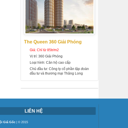
The Queen 360 Giải Phóng
Giá:
Chỉ từ 85tr/m2
Vị trí:
360 Giải Phóng
Loại hình:
Căn hộ cao cấp
Chủ đầu tư:
Công ty cổ phần tập đoàn
đầu tư và thương mại Thăng Long
LIÊN HỆ
i Giá Gốc
| © 2015