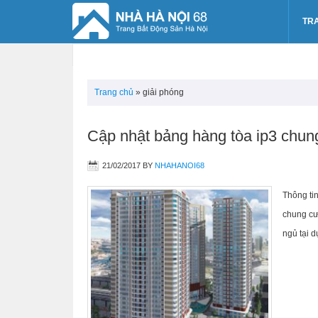
TR
Trang chủ
»
giải phóng
Cập nhật bảng hàng tòa ip3 chun
21/02/2017
BY
NHAHANOI68
Thông ti
chung cư
ngủ tại d