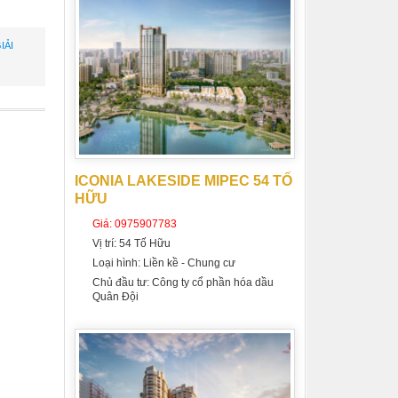
IẢI
ICONIA LAKESIDE MIPEC 54 TỐ
HỮU
Giá:
0975907783
Vị trí:
54 Tố Hữu
Loại hình:
Liền kề - Chung cư
Chủ đầu tư:
Công ty cổ phần hóa dầu
Quân Đội