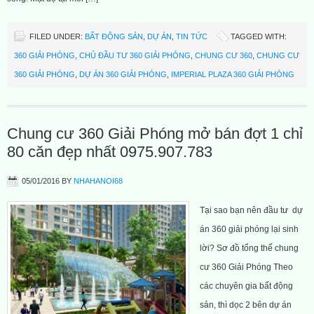
FILED UNDER:
BẤT ĐỘNG SẢN
,
DỰ ÁN
,
TIN TỨC
TAGGED WITH:
360 GIẢI PHÓNG
,
CHỦ ĐẦU TƯ 360 GIẢI PHÓNG
,
CHUNG CƯ 360
,
CHUNG CƯ
360 GIẢI PHÓNG
,
DỰ ÁN 360 GIẢI PHÓNG
,
IMPERIAL PLAZA 360 GIẢI PHÓNG
Chung cư 360 Giải Phóng mở bán đợt 1 chỉ
80 căn đẹp nhất 0975.907.783
05/01/2016
BY
NHAHANOI68
Tại sao bạn nên đầu tư dự
án 360 giải phóng lại sinh
lời? Sơ đồ tổng thể chung
cư 360 Giải Phóng Theo
các chuyên gia bất động
sản, thì dọc 2 bên dự án