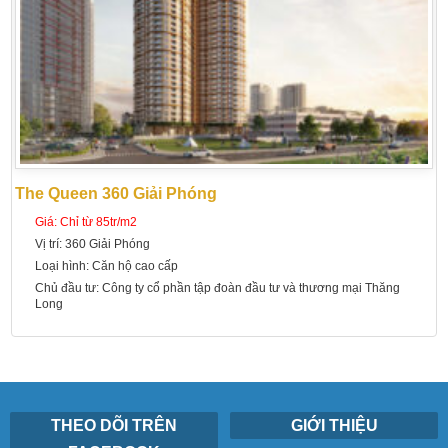
The Queen 360 Giải Phóng
Giá:
Chỉ từ 85tr/m2
Vị trí:
360 Giải Phóng
Loại hình:
Căn hộ cao cấp
Chủ đầu tư:
Công ty cổ phần tập đoàn đầu tư và thương mại Thăng
Long
THEO DÕI TRÊN
GIỚI THIỆU