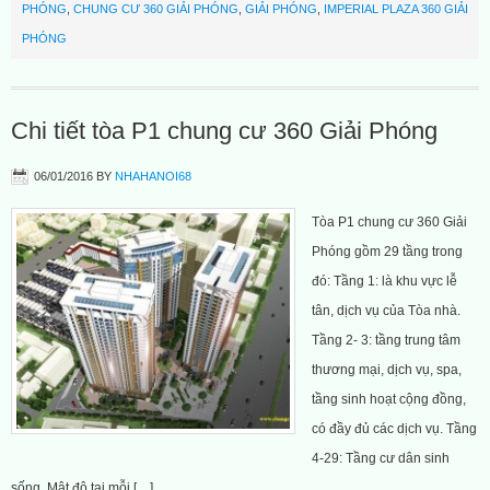
PHÓNG
,
CHUNG CƯ 360 GIẢI PHÓNG
,
GIẢI PHÓNG
,
IMPERIAL PLAZA 360 GIẢI
PHÓNG
Chi tiết tòa P1 chung cư 360 Giải Phóng
06/01/2016
BY
NHAHANOI68
Tòa P1 chung cư 360 Giải
Phóng gồm 29 tầng trong
đó: Tầng 1: là khu vực lễ
tân, dịch vụ của Tòa nhà.
Tầng 2- 3: tầng trung tâm
thương mại, dịch vụ, spa,
tầng sinh hoạt cộng đồng,
có đầy đủ các dịch vụ. Tầng
4-29: Tầng cư dân sinh
sống. Mật độ tại mỗi […]