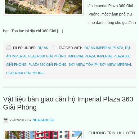
án Imperial Plaza 360 Giải
Phóng, một thành phố thu
nhỏ dành riêng cho gia đình
bạn. Tọa lạc tại địa chỉ 360 Giải […]
FILED UNDER:
DỰ ÁN
TAGGED WITH:
DỰ ÁN IMPERIAL PLAZA
,
DỰ
ÁN IMPERIAL PLAZA 360 GIẢI PHÓNG
,
IMPERIAL PLAZA
,
IMPERIAL PLAZA 360
GIẢI PHÓNG
,
PLAZA 360 GIẢI PHÓNG
,
SKY VIEW
,
TÒA IP4 SKY VIEW IMPERIAL
PLAZA 360 GIẢI PHÓNG
Vật liệu bàn giao căn hộ Imperial Plaza 360
Giải Phóng
22/02/2017
BY
NHAHANOI68
CHƯƠNG TRÌNH KHUYẾN