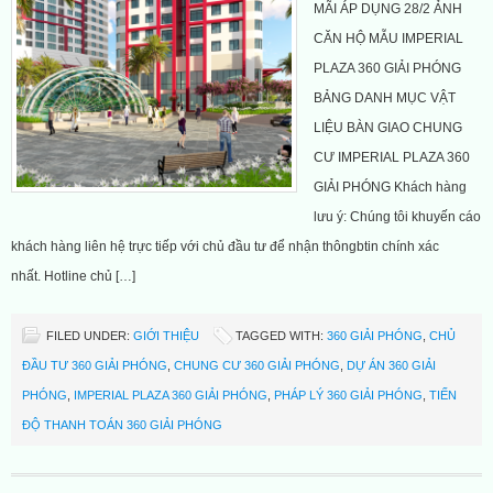
MÃI ÁP DỤNG 28/2 ẢNH
CĂN HỘ MẪU IMPERIAL
PLAZA 360 GIẢI PHÓNG
BẢNG DANH MỤC VẬT
LIỆU BÀN GIAO CHUNG
CƯ IMPERIAL PLAZA 360
GIẢI PHÓNG Khách hàng
lưu ý: Chúng tôi khuyến cáo
khách hàng liên hệ trực tiếp với chủ đầu tư để nhận thôngbtin chính xác
nhất. Hotline chủ […]
FILED UNDER:
GIỚI THIỆU
TAGGED WITH:
360 GIẢI PHÓNG
,
CHỦ
ĐẦU TƯ 360 GIẢI PHÓNG
,
CHUNG CƯ 360 GIẢI PHÓNG
,
DỰ ÁN 360 GIẢI
PHÓNG
,
IMPERIAL PLAZA 360 GIẢI PHÓNG
,
PHÁP LÝ 360 GIẢI PHÓNG
,
TIẾN
ĐỘ THANH TOÁN 360 GIẢI PHÓNG