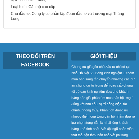
Vị trí:
360 Giải Phóng
Loại hình:
Căn hộ cao cấp
Chủ đầu tư:
Công ty cổ phần tập đoàn đầu tư và thương mại Thăng
Long
THEO DÕI TRÊN
GIỚI THIỆU
FACEBOOK
Chung cư giá gốc chủ đầu tư chỉ có tại
Nhà Hà Nội 68. Bằng kinh nghiệm 10 năm
mua bán sang tên chuyển nhượng các dự
án chung cư từ trung đến cao cấp chúng
tôi có các kinh nghiệm đưa cho khách
hàng các giải pháp tìm mua căn hộ ưng í
đúng với nhu cầu, vị trí công việc, tài
chính, phong thủy. Phân tích được ưu
nhược điểm của từng căn hộ nhằm đưa ra
lựa chọn đúng đắn làm hài lòng khách
hàng khó tính nhất. Với đội ngũ nhân viên
thật thà, tận tâm, bán nhà với phương