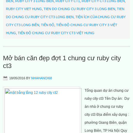
BIÊN
,
RUBY CITY 3 LONG BIÊN
,
RUBY CITY CT1
,
RUBY CITY CT3 LONG BIÊN
,
RUBY CITY VIET HUNG
,
TIEN DO CHUNG CU RUBY CITY 3 LONG BIEN
,
TIEN
DO CHUNG CU RUBY CITY CT3 LONG BIEN
,
TIỆN ÍCH CỦA CHUNG CƯ RUBY
CITY CT3 LONG BIÊN
,
TIẾN ĐỘ
,
TIẾN ĐỘ CHUNG CƯ RUBY CITY 3 VIỆT
HƯNG
,
TIẾN ĐỘ CHUNG CƯ RUBY CITY CT3 VIỆT HƯNG
Mở bán căn đẹp đợt 1 chung cư ruby city
ct3
18/05/2016
BY
NHAHANOI68
Tổng quan dự án chung cư
ruby city ct3 Tên Dự án: Dự
án nhà ở chung cư ruby
city ct3 Địa điểm xây dựng :
phường Giang Biên, quận
Long Biên, TP Hà Nội Quy