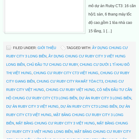
mô dự án Ruby CT3: 16 căn
hộ/1 sàn, 6 thang máy tốc
độ cao,gồm 1 tòa nhà cao
15 tầng, 1 […]
FILED UNDER:
GIỚI THIỆU
TAGGED WITH:
ÂY DỰNG CHUNG CƯ
RUBY CITY 3 LONG BIÊN
,
ÂY DỰNG CHUNG CƯ RUBY CITY 3 VIỆT HƯNG
LONG BIÊN
,
CHỦ ĐẦU TƯ CHUNG CƯ RUBY
,
CHUNG CƯ DƯỚI 1 TỈ KHU ĐÔ
THỊ VIỆT HƯNG
,
CHUNG CƯ RUBY CITY CT3 VIỆT HUNG
,
CHUNG CƯ RUBY
CITY GIANG BIÊN
,
CHUNG CƯ RUBY CITY RA MẮT TÒA CT3
,
CHUNG CƯ
RUBY CITY VIỆT HƯNG
,
CHUNG CƯ RUBY VIỆT HƯNG
,
CÓ NÊN ĐẦU TƯ CĂN
HỘ CHUNG CƯ RUBY CITY CT3 LONG BIÊN
,
DỰ ÁN RUBY CITY 3 LONG BIÊN
,
DỰ ÁN RUBY CITY 3 VIỆT HƯNG
,
DỰ ÁN RUBY CITY CT3 LONG BIÊN
,
DỰ ÁN
RUBY CITY CT3 VIỆT HƯNG
,
MẶT BẰNG CHUNG CƯ RUBY CITY 3 LONG
BIÊN
,
MẶT BẰNG CHUNG CƯ RUBY CITY 3 VIỆT HƯNG
,
MẶT BẰNG CHUNG
CƯ RUBY CITY 3 VIỆT HƯNG LONG BIÊN
,
MẶT BẰNG CHUNG CƯ RUBY CITY