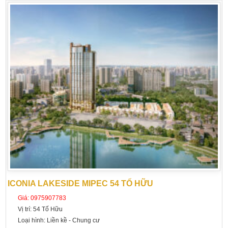
ICONIA LAKESIDE MIPEC 54 TỐ HỮU
Giá:
0975907783
Vị trí:
54 Tố Hữu
Loại hình:
Liền kề - Chung cư