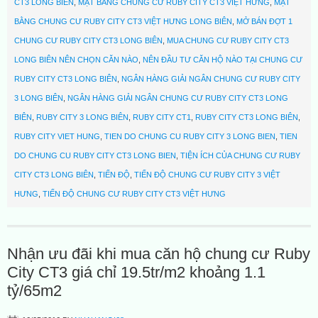
CT3 LONG BIÊN
,
MẶT BẰNG CHUNG CƯ RUBY CITY CT3 VIỆT HƯNG
,
MẶT
BẰNG CHUNG CƯ RUBY CITY CT3 VIỆT HƯNG LONG BIÊN
,
MỞ BÁN ĐỢT 1
CHUNG CƯ RUBY CITY CT3 LONG BIÊN
,
MUA CHUNG CƯ RUBY CITY CT3
LONG BIÊN NÊN CHỌN CĂN NÀO
,
NÊN ĐẦU TƯ CĂN HỘ NÀO TẠI CHUNG CƯ
RUBY CITY CT3 LONG BIÊN
,
NGÂN HÀNG GIẢI NGÂN CHUNG CƯ RUBY CITY
3 LONG BIÊN
,
NGÂN HÀNG GIẢI NGÂN CHUNG CƯ RUBY CITY CT3 LONG
BIÊN
,
RUBY CITY 3 LONG BIÊN
,
RUBY CITY CT1
,
RUBY CITY CT3 LONG BIÊN
,
RUBY CITY VIET HUNG
,
TIEN DO CHUNG CU RUBY CITY 3 LONG BIEN
,
TIEN
DO CHUNG CU RUBY CITY CT3 LONG BIEN
,
TIỆN ÍCH CỦA CHUNG CƯ RUBY
CITY CT3 LONG BIÊN
,
TIẾN ĐỘ
,
TIẾN ĐỘ CHUNG CƯ RUBY CITY 3 VIỆT
HƯNG
,
TIẾN ĐỘ CHUNG CƯ RUBY CITY CT3 VIỆT HƯNG
Nhận ưu đãi khi mua căn hộ chung cư Ruby
City CT3 giá chỉ 19.5tr/m2 khoảng 1.1
tỷ/65m2