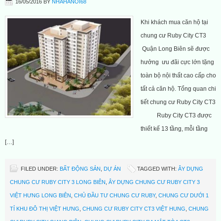
16/05/2016
BY
NHAHANOI68
Khi khách mua căn hộ tại
chung cư Ruby City CT3
Quận Long Biên sẽ được
hưởng ưu đãi cực lớn tặng
toàn bộ nội thất cao cấp cho
tất cả căn hộ. Tổng quan chi
tiết chung cư Ruby City CT3
Ruby City CT3 được
thiết kế 13 tầng, mỗi tầng
[…]
FILED UNDER:
BẤT ĐỘNG SẢN
,
DỰ ÁN
TAGGED WITH:
ÂY DỰNG
CHUNG CƯ RUBY CITY 3 LONG BIÊN
,
ÂY DỰNG CHUNG CƯ RUBY CITY 3
VIỆT HƯNG LONG BIÊN
,
CHỦ ĐẦU TƯ CHUNG CƯ RUBY
,
CHUNG CƯ DƯỚI 1
TỈ KHU ĐÔ THỊ VIỆT HƯNG
,
CHUNG CƯ RUBY CITY CT3 VIỆT HUNG
,
CHUNG