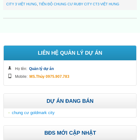
CITY 3 VIỆT HƯNG
,
TIẾN ĐỘ CHUNG CƯ RUBY CITY CT3 VIỆT HƯNG
LIÊN HỆ QUẢN LÝ DỰ ÁN
Họ tên:
Quản lý dự án
Mobile:
MS.Thủy 0975.907.783
DỰ ÁN ĐANG BÁN
chung cư goldmark city
BĐS MỚI CẬP NHẬT