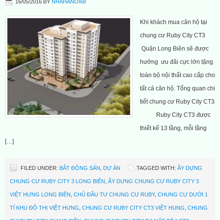
16/05/2016
BY
NHAHANOI68
Khi khách mua căn hộ tại
chung cư Ruby City CT3
Quận Long Biên sẽ được
hưởng ưu đãi cực lớn tặng
toàn bộ nội thất cao cấp cho
tất cả căn hộ. Tổng quan chi
tiết chung cư Ruby City CT3
Ruby City CT3 được
thiết kế 13 tầng, mỗi tầng
[…]
FILED UNDER:
BẤT ĐỘNG SẢN
,
DỰ ÁN
TAGGED WITH:
ÂY DỰNG
CHUNG CƯ RUBY CITY 3 LONG BIÊN
,
ÂY DỰNG CHUNG CƯ RUBY CITY 3
VIỆT HƯNG LONG BIÊN
,
CHỦ ĐẦU TƯ CHUNG CƯ RUBY
,
CHUNG CƯ DƯỚI 1
TỈ KHU ĐÔ THỊ VIỆT HƯNG
,
CHUNG CƯ RUBY CITY CT3 VIỆT HUNG
,
CHUNG