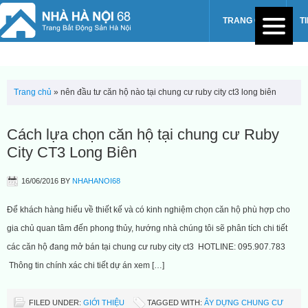
TRANG CHỦ
T
Trang chủ
»
nên đầu tư căn hộ nào tại chung cư ruby city ct3 long biên
Cách lựa chọn căn hộ tại chung cư Ruby
City CT3 Long Biên
16/06/2016
BY
NHAHANOI68
Để khách hàng hiểu về thiết kế và có kinh nghiệm chọn căn hộ phù hợp cho
gia chủ quan tâm đến phong thủy, hướng nhà chúng tôi sẽ phân tích chi tiết
các căn hộ đang mở bán tại chung cư ruby city ct3 HOTLINE: 095.907.783
Thông tin chính xác chi tiết dự án xem […]
FILED UNDER:
GIỚI THIỆU
TAGGED WITH:
ÂY DỰNG CHUNG CƯ