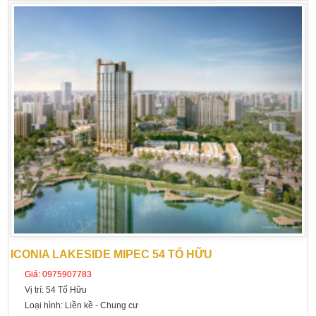
ICONIA LAKESIDE MIPEC 54 TỐ HỮU
Giá:
0975907783
Vị trí:
54 Tố Hữu
Loại hình:
Liền kề - Chung cư