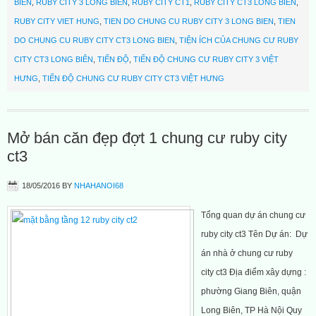
BIÊN
,
RUBY CITY 3 LONG BIÊN
,
RUBY CITY CT1
,
RUBY CITY CT3 LONG BIÊN
,
RUBY CITY VIET HUNG
,
TIEN DO CHUNG CU RUBY CITY 3 LONG BIEN
,
TIEN
DO CHUNG CU RUBY CITY CT3 LONG BIEN
,
TIỆN ÍCH CỦA CHUNG CƯ RUBY
CITY CT3 LONG BIÊN
,
TIẾN ĐỘ
,
TIẾN ĐỘ CHUNG CƯ RUBY CITY 3 VIỆT
HƯNG
,
TIẾN ĐỘ CHUNG CƯ RUBY CITY CT3 VIỆT HƯNG
Mở bán căn đẹp đợt 1 chung cư ruby city
ct3
18/05/2016
BY
NHAHANOI68
Tổng quan dự án chung cư
ruby city ct3 Tên Dự án: Dự
án nhà ở chung cư ruby
city ct3 Địa điểm xây dựng :
phường Giang Biên, quận
Long Biên, TP Hà Nội Quy