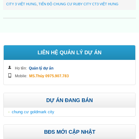
CITY 3 VIỆT HƯNG
,
TIẾN ĐỘ CHUNG CƯ RUBY CITY CT3 VIỆT HƯNG
LIÊN HỆ QUẢN LÝ DỰ ÁN
Họ tên:
Quản lý dự án
Mobile:
MS.Thủy 0975.907.783
DỰ ÁN ĐANG BÁN
chung cư goldmark city
BĐS MỚI CẬP NHẬT