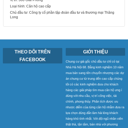
Vị trí:
360 Giải Phóng
Loại hình:
Căn hộ cao cấp
Chủ đầu tư:
Công ty cổ phần tập đoàn đầu tư và thương mại Thăng
Long
THEO DÕI TRÊN
GIỚI THIỆU
FACEBOOK
Chung cư giá gốc chủ đầu tư chỉ có tại
Nhà Hà Nội 68. Bằng kinh nghiệm 10 năm
mua bán sang tên chuyển nhượng các dự
án chung cư từ trung đến cao cấp chúng
tôi có các kinh nghiệm đưa cho khách
hàng các giải pháp tìm mua căn hộ ưng í
đúng với nhu cầu, vị trí công việc, tài
chính, phong thủy. Phân tích được ưu
nhược điểm của từng căn hộ nhằm đưa ra
lựa chọn đúng đắn làm hài lòng khách
hàng khó tính nhất. Với đội ngũ nhân viên
thật thà, tận tâm, bán nhà với phương