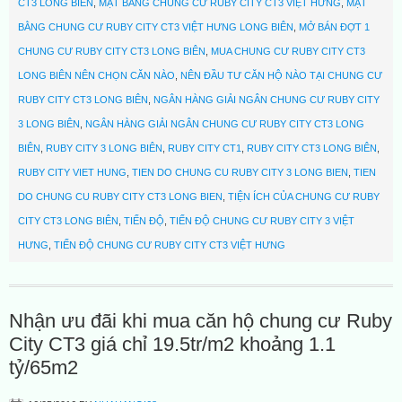
CT3 LONG BIÊN
,
MẶT BẰNG CHUNG CƯ RUBY CITY CT3 VIỆT HƯNG
,
MẶT
BẰNG CHUNG CƯ RUBY CITY CT3 VIỆT HƯNG LONG BIÊN
,
MỞ BÁN ĐỢT 1
CHUNG CƯ RUBY CITY CT3 LONG BIÊN
,
MUA CHUNG CƯ RUBY CITY CT3
LONG BIÊN NÊN CHỌN CĂN NÀO
,
NÊN ĐẦU TƯ CĂN HỘ NÀO TẠI CHUNG CƯ
RUBY CITY CT3 LONG BIÊN
,
NGÂN HÀNG GIẢI NGÂN CHUNG CƯ RUBY CITY
3 LONG BIÊN
,
NGÂN HÀNG GIẢI NGÂN CHUNG CƯ RUBY CITY CT3 LONG
BIÊN
,
RUBY CITY 3 LONG BIÊN
,
RUBY CITY CT1
,
RUBY CITY CT3 LONG BIÊN
,
RUBY CITY VIET HUNG
,
TIEN DO CHUNG CU RUBY CITY 3 LONG BIEN
,
TIEN
DO CHUNG CU RUBY CITY CT3 LONG BIEN
,
TIỆN ÍCH CỦA CHUNG CƯ RUBY
CITY CT3 LONG BIÊN
,
TIẾN ĐỘ
,
TIẾN ĐỘ CHUNG CƯ RUBY CITY 3 VIỆT
HƯNG
,
TIẾN ĐỘ CHUNG CƯ RUBY CITY CT3 VIỆT HƯNG
Nhận ưu đãi khi mua căn hộ chung cư Ruby
City CT3 giá chỉ 19.5tr/m2 khoảng 1.1
tỷ/65m2